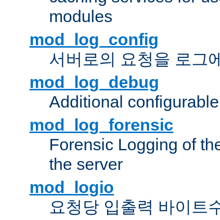
modules
mod_log_config
서버로의 요청을 로그
mod_log_debug
Additional configurabl
mod_log_forensic
Forensic Logging of th
the server
mod_logio
요청당 입출력 바이트