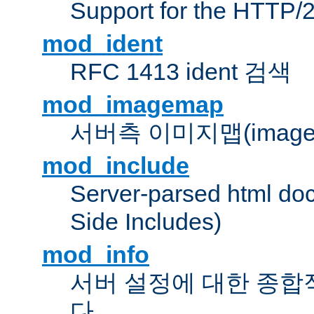
Support for the HTTP/2
mod_ident
RFC 1413 ident 검색
mod_imagemap
서버측 이미지맵(image
mod_include
Server-parsed html do
Side Includes)
mod_info
서버 설정에 대한 종합
다