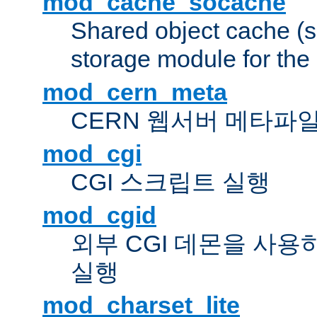
mod_cache_socache
Shared object cache (
storage module for the 
mod_cern_meta
CERN 웹서버 메타파
mod_cgi
CGI 스크립트 실행
mod_cgid
외부 CGI 데몬을 사용
실행
mod_charset_lite