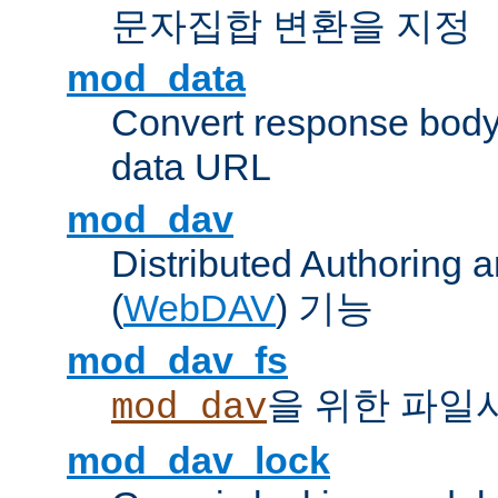
문자집합 변환을 지정
mod_data
Convert response bod
data URL
mod_dav
Distributed Authoring 
(
WebDAV
) 기능
mod_dav_fs
을 위한 파일
mod_dav
mod_dav_lock