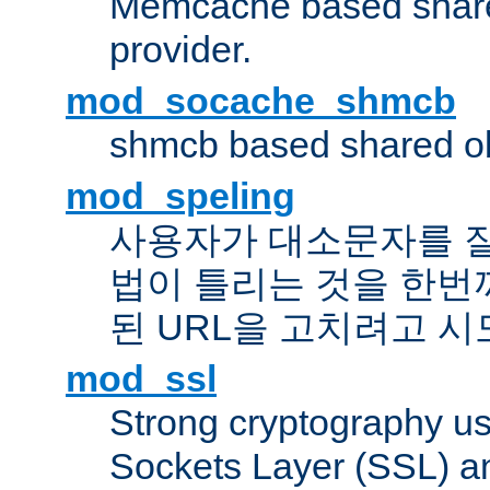
Memcache based share
provider.
mod_socache_shmcb
shmcb based shared ob
mod_speling
사용자가 대소문자를 
법이 틀리는 것을 한번
된 URL을 고치려고 
mod_ssl
Strong cryptography us
Sockets Layer (SSL) a