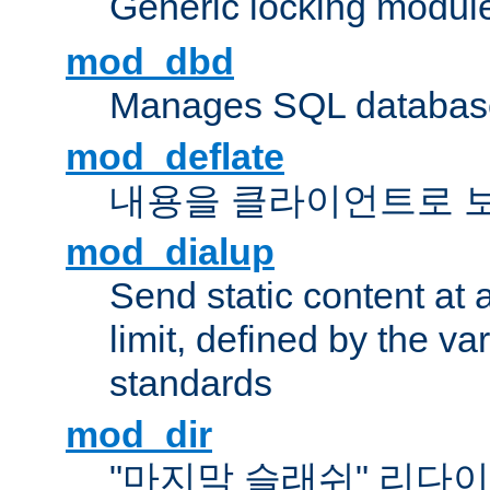
Generic locking modul
mod_dbd
Manages SQL database
mod_deflate
내용을 클라이언트로 
mod_dialup
Send static content at 
limit, defined by the v
standards
mod_dir
"마지막 슬래쉬" 리다