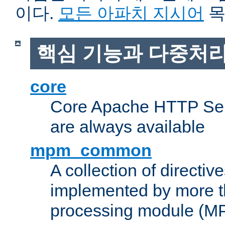
이다.
모든 아파치 지시어
목
핵심 기능과 다중처리
core
Core Apache HTTP Serv
are always available
mpm_common
A collection of directive
implemented by more t
processing module (M