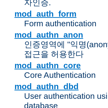
자인증.
mod_auth_form
Form authentication
mod_authn_anon
인증영역에 "익명(anon
접근을 허용한다
mod_authn_core
Core Authentication
mod_authn_dbd
User authentication u
database