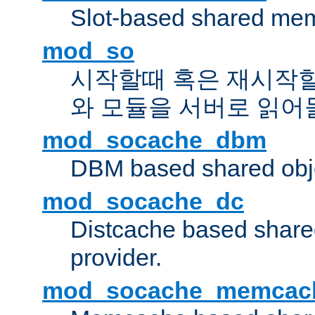
Slot-based shared mem
mod_so
시작할때 혹은 재시작
와 모듈을 서버로 읽어
mod_socache_dbm
DBM based shared obje
mod_socache_dc
Distcache based share
provider.
mod_socache_memcac