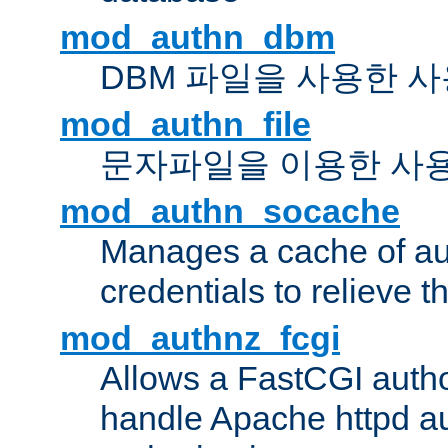
mod_authn_dbm
DBM 파일을 사용한 
mod_authn_file
문자파일을 이용한 사
mod_authn_socache
Manages a cache of au
credentials to relieve 
mod_authnz_fcgi
Allows a FastCGI author
handle Apache httpd au