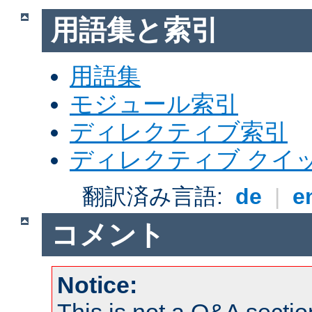
用語集と索引
用語集
モジュール索引
ディレクティブ索引
ディレクティブ クイ
翻訳済み言語:
de
|
e
コメント
Notice: