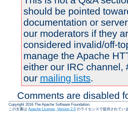
This is not a Q&A sect
should be pointed towar
documentation or serve
our moderators if they a
considered invalid/off-t
manage the Apache HTTP
either our IRC channel, 
our
mailing lists
.
Comments are disabled fo
Copyright 2016 The Apache Software Foundation.
この文書は
Apache License, Version 2.0
のライセンスで提供されていま