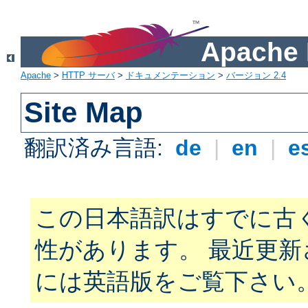
Apach
Apache
>
HTTP サーバ
>
ドキュメンテーション
>
バージョン 2.4
Site Map
翻訳済み言語:
de
|
en
|
e
この日本語訳はすでに古
性があります。 最近更
には英語版をご覧下さい