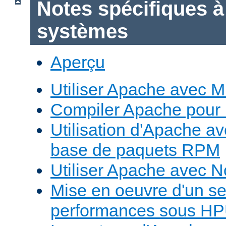
Notes spécifiques à
systèmes
Aperçu
Utiliser Apache avec 
Compiler Apache pour
Utilisation d'Apache a
base de paquets RPM
Utiliser Apache avec 
Mise en oeuvre d'un s
performances sous H