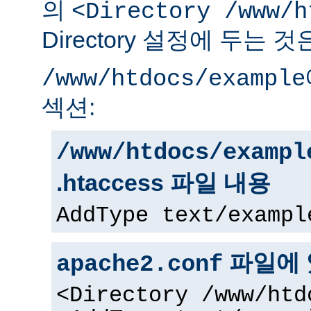
의
<Directory /www/h
Directory 설정에 두는 
/www/htdocs/example
섹션:
/www/htdocs/exampl
.htaccess 파일 내용
AddType text/exampl
파일에 
apache2.conf
<Directory /www/htd