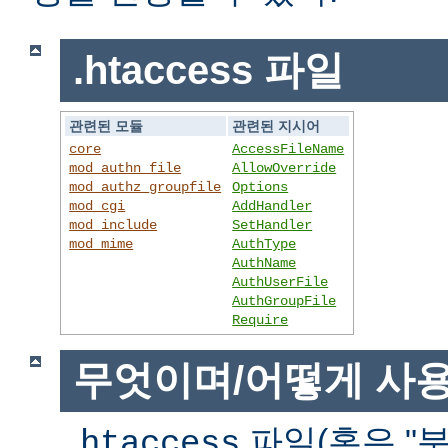
.htaccess 파일
관련된 모듈
관련된 지시어
core
AccessFileName
mod_authn_file
AllowOverride
mod_authz_groupfile
Options
mod_cgi
AddHandler
mod_include
SetHandler
mod_mime
AuthType
AuthName
AuthUserFile
AuthGroupFile
Require
무엇이며/어떻게 사
파일(혹은 "분
.htaccess