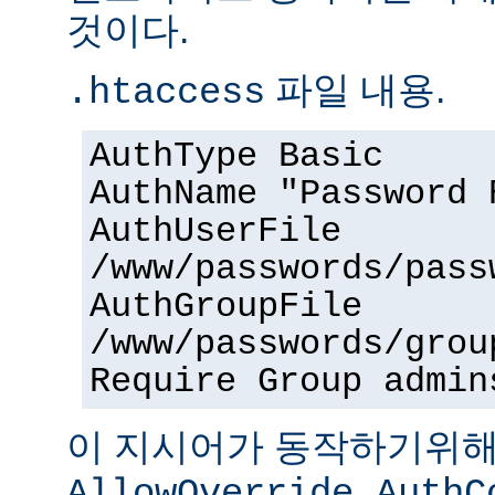
것이다.
파일 내용.
.htaccess
AuthType Basic
AuthName "Password 
AuthUserFile
/www/passwords/pass
AuthGroupFile
/www/passwords/grou
Require Group admin
이 지시어가 동작하기위
AllowOverride AuthC