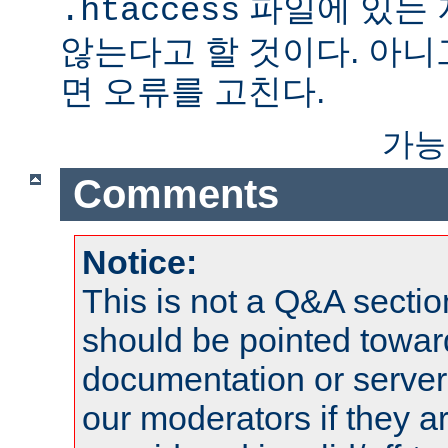
파일에 있는
.htaccess
않는다고 할 것이다. 아니
면 오류를 고친다.
가능
Comments
Notice:
This is not a Q&A sect
should be pointed towar
documentation or serve
our moderators if they a