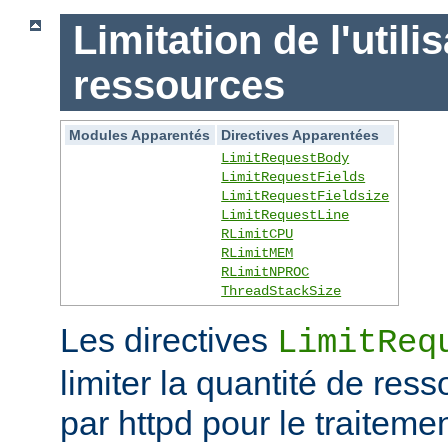
Limitation de l'utili
ressources
Modules Apparentés
Directives Apparentées
LimitRequestBody
LimitRequestFields
LimitRequestFieldsize
LimitRequestLine
RLimitCPU
RLimitMEM
RLimitNPROC
ThreadStackSize
Les directives
LimitReq
limiter la quantité de r
par httpd pour le traitem