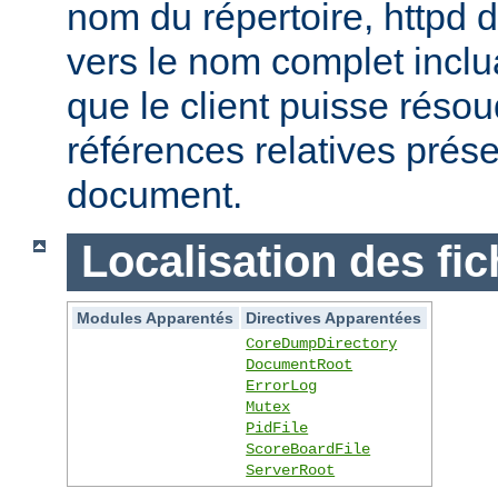
nom du répertoire, httpd do
vers le nom complet inclua
que le client puisse réso
références relatives prés
document.
Localisation des fic
Modules Apparentés
Directives Apparentées
CoreDumpDirectory
DocumentRoot
ErrorLog
Mutex
PidFile
ScoreBoardFile
ServerRoot