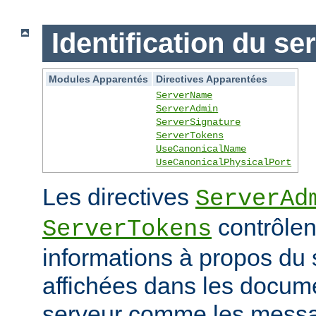
Identification du se
Modules Apparentés
Directives Apparentées
ServerName
ServerAdmin
ServerSignature
ServerTokens
UseCanonicalName
UseCanonicalPhysicalPort
Les directives
ServerAd
contrôlen
ServerTokens
informations à propos du 
affichées dans les docum
serveur comme les messag