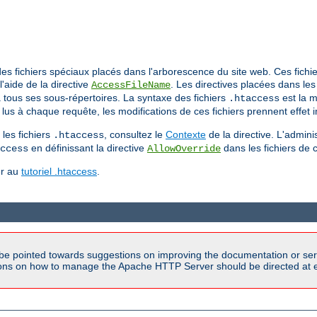
a des fichiers spéciaux placés dans l'arborescence du site web. Ces fic
l'aide de la directive
. Les directives placées dans les
AccessFileName
'à tous ses sous-répertoires. La syntaxe des fichiers
est la m
.htaccess
lus à chaque requête, les modifications de ces fichiers prennent effet
les fichiers
, consultez le
Contexte
de la directive. L'admini
.htaccess
en définissant la directive
dans les fichiers de 
ccess
AllowOverride
er au
tutoriel .htaccess
.
be pointed towards suggestions on improving the documentation or ser
tions on how to manage the Apache HTTP Server should be directed at e