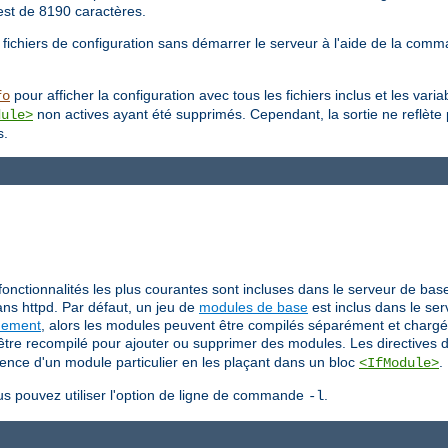
est de 8190 caractères.
 fichiers de configuration sans démarrer le serveur à l'aide de la co
pour afficher la configuration avec tous les fichiers inclus et les var
fo
non actives ayant été supprimés. Cependant, la sortie ne reflète
dule>
s.
fonctionnalités les plus courantes sont incluses dans le serveur de bas
ns httpd. Par défaut, un jeu de
modules de base
est inclus dans le ser
uement
, alors les modules peuvent être compilés séparément et chargé
t être recompilé pour ajouter ou supprimer des modules. Les directives 
sence d'un module particulier en les plaçant dans un bloc
.
<IfModule>
us pouvez utiliser l'option de ligne de commande
.
-l