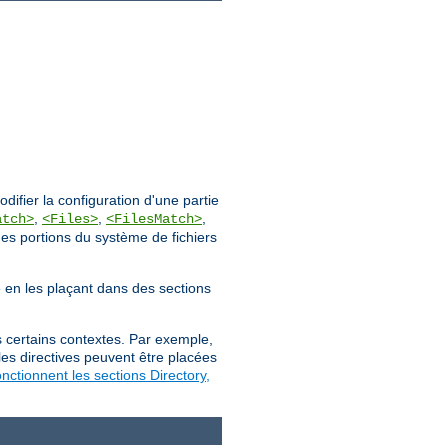
ifier la configuration d'une partie
,
,
,
atch>
<Files>
<FilesMatch>
des portions du système de fichiers
ée en les plaçant dans des sections
s certains contextes. Par exemple,
les directives peuvent être placées
ctionnent les sections Directory,