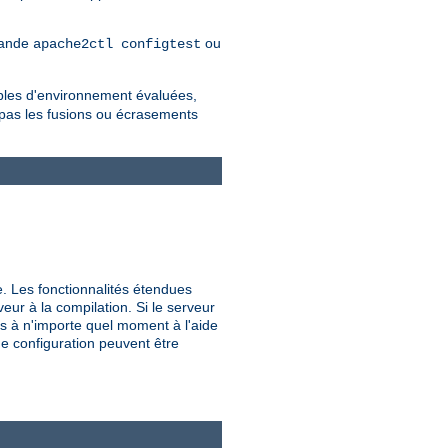
mmande
ou
apache2ctl configtest
iables d'environnement évaluées,
 pas les fusions ou écrasements
e. Les fonctionnalités étendues
veur à la compilation. Si le serveur
s à n'importe quel moment à l'aide
de configuration peuvent être