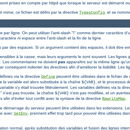
ne sont prises en compte par httpd que lorsque le serveur est démarré o
 mime; ce fichier est défini par la directive
, et se nom
TypesConfig
e par ligne. On peut utiliser l'anti-slash "\" comme dernier caractère d'
aractère ni espace entre l'anti-slash et la fin de la ligne.
 par des espaces. Si un argument contient des espaces, il doit être en
sensibles à la casse, mais leurs arguments le sont souvent. Les lignes q
s. Les commentaires ne doivent
pas
apparaître sur la même ligne qu'un
conséquent indenter les directives afin d'améliorer la lisibilité. Les li
finies via la directive
peuvent être utilisées dans le fichier de 
Define
de la variable est alors substituée à la chaîne
, et le processus d
${VAR}
iable s'y était trouvée littéralement. Les variables définies via la dire
R" n'est pas trouvée, la chaîne
n'est pas modifiée, et un avertis
${VAR}
 afin d'éviter tout conflit avec la syntaxe de la directive
.
RewriteMap
 le démarrage du serveur peuvent être utilisées dans les extensions. L
ple avec
, prennent effet trop tard pour pouvoir être utilisées dan
SetEnv
ation normal, après substitution des variables et fusion des lignes int