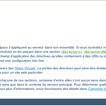
ncipaux s'appliquent au serveur dans son ensemble. Si vous souhaitez mod
irectives en les plaçant dans une section
,
<Directory>
<DirectoryM
e champ d'application des directives qu'elles contiennent à des URls ou 
et une configuration très fine.
ravers des
Hôtes Virtuels
. La portée des directives peut ainsi être limit
s pour un site web particulier.
 chacune de ces sections, certaines d'entre elles n'ont aucun sens dan
 de sens que dans le contexte du serveur principal. Pour déterminer quel
Pour plus d'informations, nous fournissons des détails dans
Comment fon