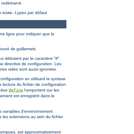
u redémarré.
me
par défaut.
mime.types
une ligne pour indiquer que la
touré de guillemets.
ui débutent par le caractère "#"
e directive de configuration. Les
gnes vides sont aussi ignorées.
configuration en utilisant la syntaxe
e lecture du fichier de configuration
ctive
l'emportent sur les
Define
sement est enregistré dans le
es variables d'environnement
s les extensions au sein du fichier
errompues, est approximativement