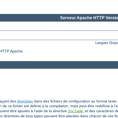
Serveur Apache HTTP Versio
Langues Dispo
ur HTTP Apache.
laçant des
directives
dans des fichiers de configuration au format texte. 
on de ce fichier est définie à la compilation, mais peut être redéfinie à l'
uvent être ajoutés à l'aide de la directive
, et des caractères 
Include
Des directives de tous types peuvent être placées dans chacun de ces fic