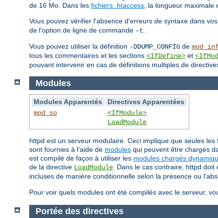
de 16 Mo. Dans les
fichiers .htaccess
, la longueur maximale 
Vous pouvez vérifier l'absence d'erreurs de syntaxe dans vos
de l'option de ligne de commande
.
-t
Vous pouvez utiliser la définition
de
-DDUMP_CONFIG
mod_in
tous les commentaires et les sections
et
<IfDefine>
<IfMo
pouvant intervenir en cas de définitions multiples de directive
Modules
Modules Apparentés
Directives Apparentées
mod_so
<IfModule>
LoadModule
httpd est un serveur modulaire. Ceci implique que seules les 
sont fournies à l'aide de
modules
qui peuvent être chargés da
est compilé de façon à utiliser les
modules chargés dynamiq
de la directive
. Dans le cas contraire, httpd doi
LoadModule
incluses de manière conditionnelle selon la présence ou l'ab
Pour voir quels modules ont été compilés avec le serveur, vo
Portée des directives