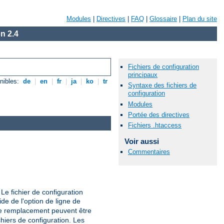
Modules
|
Directives
|
FAQ
|
Glossaire
|
Plan du site
n 2.4
Fichiers de configuration
principaux
nibles:
de
|
en
|
fr
|
ja
|
ko
|
tr
Syntaxe des fichiers de
configuration
Modules
Portée des directives
Fichiers .htaccess
Voir aussi
Commentaires
Le fichier de configuration
aide de l'option de ligne de
de remplacement peuvent être
hiers de configuration. Les