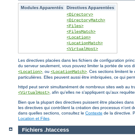
Modules Apparentés
Directives Apparentées
<Directory>
<DirectoryMatch>
<Files>
<FilesMatch>
<Location>
<LocationMatch>
<VirtualHost>
Les directives placées dans les fichiers de configuration pri
du serveur seulement, vous pouvez limiter la portée de vos d
, ou
. Ces sections limitent l
<Location>
<LocationMatch>
particulières. Elles peuvent aussi être imbriquées, ce qui perm
httpd peut servir simultanément de nombreux sites web au t
, afin qu'elles ne s'appliquent qu'aux requête
<VirtualHost>
Bien que la plupart des directives puissent être placées dans
les directives qui contrôlent la création des processus n'ont
dans quelles sections, consultez le
Contexte
de la directive. 
Location et Files
.
Fichiers .htaccess