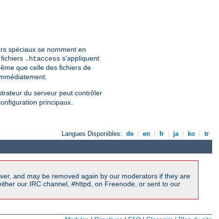
hiers spéciaux se nomment en
 fichiers
s'appliquent
.htaccess
ême que celle des fichiers de
 immédiatement.
strateur du serveur peut contrôler
configuration principaux.
Langues Disponibles:
de
|
en
|
fr
|
ja
|
ko
|
tr
ver, and may be removed again by our moderators if they are
ither our IRC channel, #httpd, on Freenode, or sent to our