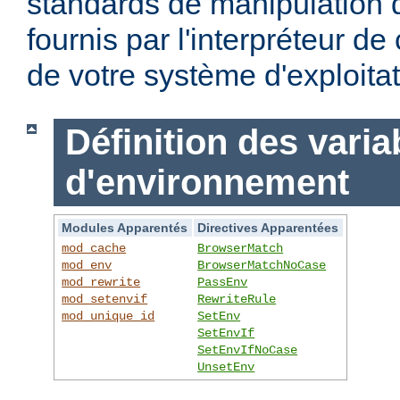
standards de manipulation 
fournis par l'interpréteur d
de votre système d'exploitat
Définition des varia
d'environnement
Modules Apparentés
Directives Apparentées
mod_cache
BrowserMatch
mod_env
BrowserMatchNoCase
mod_rewrite
PassEnv
mod_setenvif
RewriteRule
mod_unique_id
SetEnv
SetEnvIf
SetEnvIfNoCase
UnsetEnv