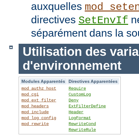
auxquelles
mod_sete
directives
ne
SetEnvIf
séparément dans la so
Utilisation des vari
d'environnement
Modules Apparentés
Directives Apparentées
mod_authz_host
Require
mod_cgi
CustomLog
mod_ext_filter
Deny
mod_headers
ExtFilterDefine
mod_include
Header
mod_log_config
LogFormat
mod_rewrite
RewriteCond
RewriteRule