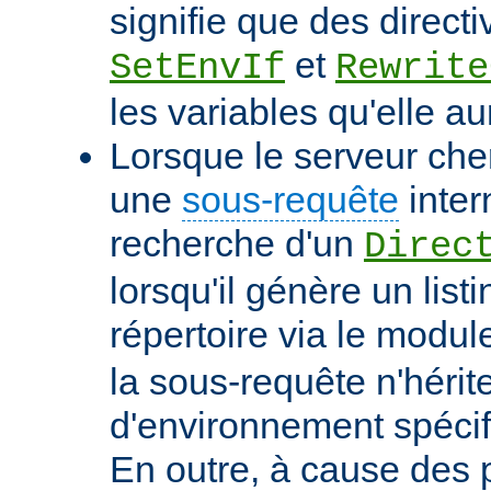
signifie que des directi
et
SetEnvIf
Rewrite
les variables qu'elle au
Lorsque le serveur che
une
sous-requête
inter
recherche d'un
Direc
lorsqu'il génère un list
répertoire via le modu
la sous-requête n'hérit
d'environnement spécif
En outre, à cause des 