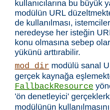
kullanıcılarına bu büyük y
modülün URL düzeltmekte
de kullanılması, istemcil
neredeyse her isteğin UR
konu olmasına sebep ola
yükünü arttırabilir.
modülü sanal URI
mod_dir
gerçek kaynağa eşlemekte
yöne
FallbackResource
'ön denetleyici' gerçekle
modülünün kullanılmasını