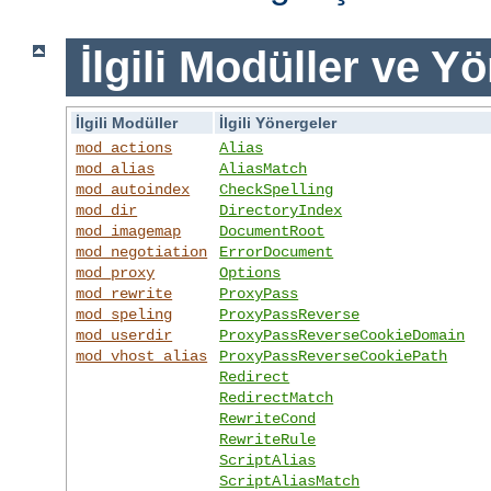
İlgili Modüller ve Y
İlgili Modüller
İlgili Yönergeler
mod_actions
Alias
mod_alias
AliasMatch
mod_autoindex
CheckSpelling
mod_dir
DirectoryIndex
mod_imagemap
DocumentRoot
mod_negotiation
ErrorDocument
mod_proxy
Options
mod_rewrite
ProxyPass
mod_speling
ProxyPassReverse
mod_userdir
ProxyPassReverseCookieDomain
mod_vhost_alias
ProxyPassReverseCookiePath
Redirect
RedirectMatch
RewriteCond
RewriteRule
ScriptAlias
ScriptAliasMatch