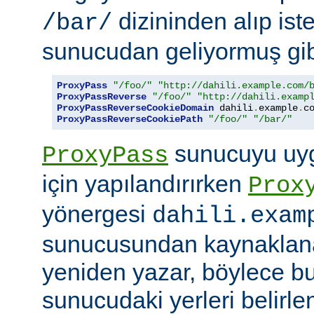
dizininden alıp ist
/bar/
sunucudan geliyormuş gib
ProxyPass
"/foo/"
"http://dahili.example.com/
ProxyPassReverse
"/foo/"
"http://dahili.examp
ProxyPassReverseCookieDomain
 dahili
.
example
.
c
ProxyPassReverseCookiePath
"/foo/"
"/bar/"
sunucuyu uyg
ProxyPass
için yapılandırırken
Prox
yönergesi
dahili.exam
sunucusundan kaynaklana
yeniden yazar, böylece bu
sunucudaki yerleri belirle