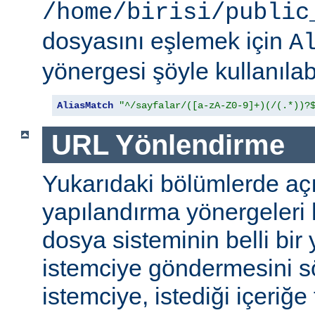
/home/birisi/public
dosyasını eşlemek için
A
yönergesi şöyle kullanılabi
AliasMatch
"^/sayfalar/([a-zA-Z0-9]+)(/(.*))?
URL Yönlendirme
Yukarıdaki bölümlerde aç
yapılandırma yönergeleri h
dosya sisteminin belli bir 
istemciye göndermesini s
istemciye, istediği içeriğe 