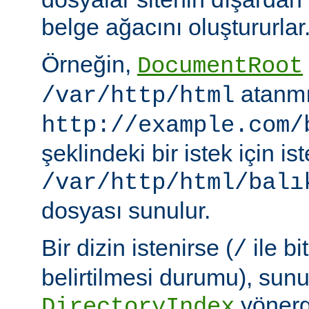
belge ağacını oluştururlar
Örneğin,
DocumentRoot
atanmı
/var/http/html
http://example.com/
şeklindeki bir istek için i
/var/http/html/balı
dosyası sunulur.
Bir dizin istenirse (
ile bi
/
belirtilmesi durumu), sun
yönerge
DirectoryIndex