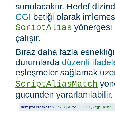
sunulacaktır. Hedef dizind
CGI
betiği olarak imlemes
yönergesi 
ScriptAlias
çalışır.
Biraz daha fazla esnekliği
durumlarda
düzenli ifadel
eşleşmeler sağlamak üz
yöne
ScriptAliasMatch
gücünden yararlanılabilir.
ScriptAliasMatch
"^/~([a-zA-Z0-9]+)/cgi-bin/(