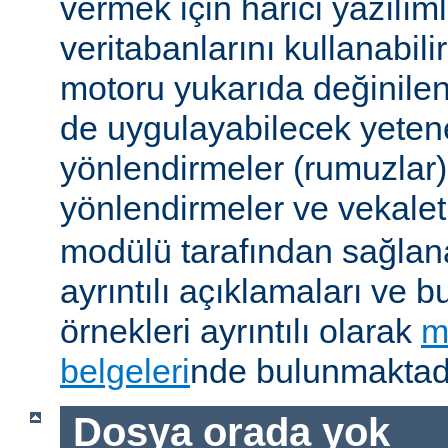
vermek için harici yazılıml
veritabanlarını kullanabil
motoru yukarıda değinile
de uygulayabilecek yetene
yönlendirmeler (rumuzlar),
yönlendirmeler ve vekale
modülü tarafından sağlan
ayrıntılı açıklamaları ve b
örnekleri ayrıntılı olarak
m
belgeleri
nde bulunmaktadı
Dosya orada yok