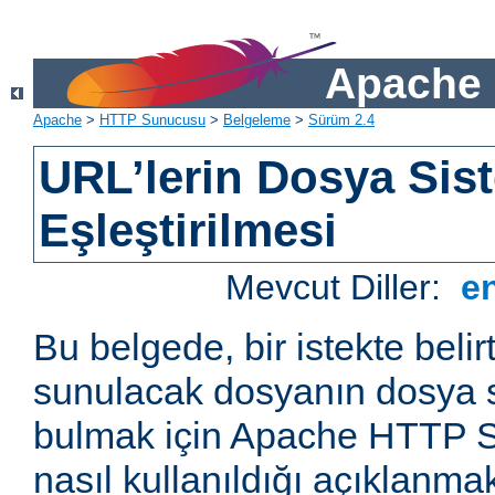
Apache 
Apache
>
HTTP Sunucusu
>
Belgeleme
>
Sürüm 2.4
URL’lerin Dosya Sist
Eşleştirilmesi
Mevcut Diller:
e
Bu belgede, bir istekte belir
sunulacak dosyanın dosya s
bulmak için Apache HTTP S
nasıl kullanıldığı açıklanmak