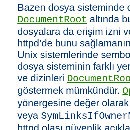
Bazen dosya sisteminde 
altında 
DocumentRoot
dosyalara da erişim izni v
httpd’de bunu sağlamanın çe
Unix sistemlerinde sembo
dosya sisteminin farklı ye
ve dizinleri
DocumentRo
göstermek mümkündür.
O
yönergesine değer olara
veya
SymLinksIfOwner
httpd olası güvenlik açıkl