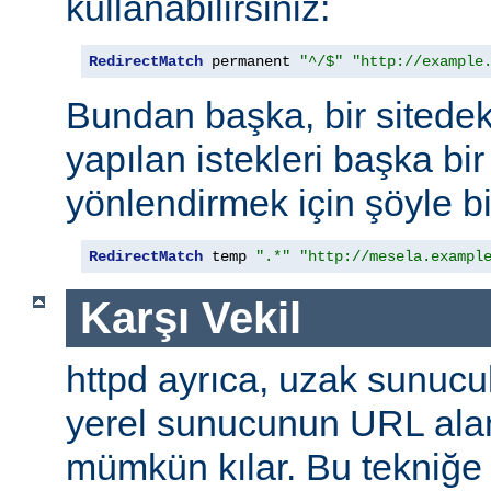
kullanabilirsiniz:
RedirectMatch
 permanent 
"^/$"
"http://example
Bundan başka, bir sitedek
yapılan istekleri başka bir
yönlendirmek için şöyle bi
RedirectMatch
 temp 
".*"
"http://mesela.exampl
Karşı Vekil
httpd ayrıca, uzak sunucu
yerel sunucunun URL alan
mümkün kılar. Bu tekniğ