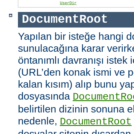
UserDir
DocumentRoot
Yapılan bir isteğe hangi 
sunulacağına karar verirk
öntanımlı davranışı istek
(URL’den konak ismi ve po
kalan kısım) alıp bunu ya
dosyasında
DocumentRo
belirtilen dizinin sonuna 
nedenle,
DocumentRoot
dosyalar sitenin dışardan