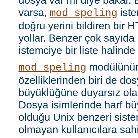
dosya var mı diye bakar. 
varsa,
iste
mod_speling
doğru yerini bildiren bir
yollar. Benzer çok sayıda
istemciye bir liste halinde
modülünün 
mod_speling
özelliklerinden biri de dos
büyüklüğüne duyarsız olar
Dosya isimlerinde harf b
olduğu Unix benzeri siste
olmayan kullanıcılara sah