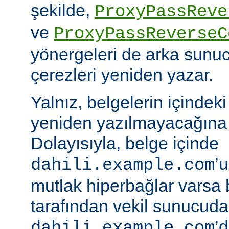
şekilde,
ProxyPassReve
ve
ProxyPassReverseC
yönergeleri de arka sunu
çerezleri yeniden yazar.
Yalnız, belgelerin içindek
yeniden yazılmayacağına 
Dolayısıyla, belge içinde
’
dahili.example.com
mutlak hiperbağlar varsa 
tarafından vekil sunucud
’d
dahili.example.com