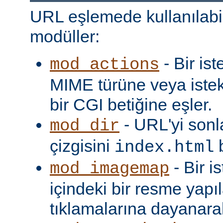
URL eşlemede kullanılabi
modüller:
- Bir is
mod_actions
MIME türüne veya iste
bir CGI betiğine eşler.
- URL'yi sonl
mod_dir
çizgisini
b
index.html
- Bir i
mod_imagemap
içindeki bir resme yapıl
tıklamalarına dayanarak