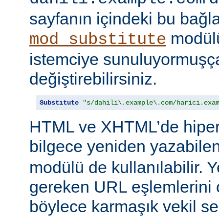
sayfanın içindeki bu bağlar
modülü
mod_substitute
istemciye sunuluyormuşç
değiştirebilirsiniz.
Substitute
"s/dahili\.example\.com/harici.exa
HTML ve XHTML’de hiper
bilgece yeniden yazabile
modülü de kullanılabilir. 
gereken URL eşlemlerini o
böylece karmaşık vekil se