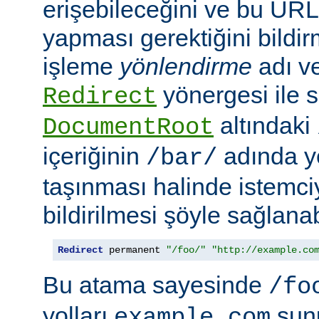
erişebileceğini ve bu URL i
yapması gerektiğini bildir
işleme
yönlendirme
adı ve
yönergesi ile s
Redirect
altındaki
DocumentRoot
içeriğinin
adında ye
/bar/
taşınması halinde istemc
bildirilmesi şöyle sağlanabi
Redirect
 permanent 
"/foo/"
"http://example.co
Bu atama sayesinde
/fo
yolları
sun
example.com