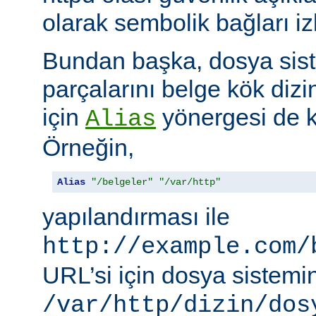
olarak sembolik bağları i
Bundan başka, dosya siste
parçalarını belge kök dizi
için
yönergesi de ku
Alias
Örneğin,
Alias
"/belgeler"
"/var/http"
yapılandırması ile
http://example.com/
URL’si için dosya sistemi
/var/http/dizin/dos