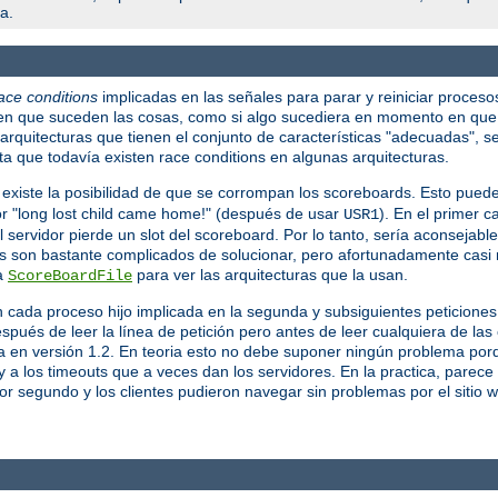
a.
ace conditions
implicadas en las señales para parar y reiniciar proceso
en que suceden las cosas, como si algo sucediera en momento en que 
rquitecturas que tienen el conjunto de características "adecuadas", s
a que todavía existen race conditions en algunas arquitecturas.
 existe la posibilidad de que se corrompan los scoreboards. Esto pued
ror "long lost child came home!" (después de usar
). En el primer c
USR1
servidor pierde un slot del scoreboard. Por lo tanto, sería aconsejable 
s son bastante complicados de solucionar, pero afortunadamente casi 
va
para ver las arquitecturas que la usan.
ScoreBoardFile
n cada proceso hijo implicada en la segunda y subsiguientes peticion
spués de leer la línea de petición pero antes de leer cualquiera de la
la en versión 1.2. En teoria esto no debe suponer ningún problema porq
 a los timeouts que a veces dan los servidores. En la practica, parec
por segundo y los clientes pudieron navegar sin problemas por el sitio 