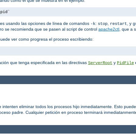
mando como el que se muestra en el ejemplo:
.pid`
es usando las opciones de línea de comandos
:
,
, y
-k
stop
restart
g
ero se recomienda que se pasen al script de control
apache2ctl
, que a 
puede ver como progresa el proceso escribiendo:
ción que tenga especificada en las directivas
y
e
ServerRoot
PidFile
 intenten eliminar todos los procesos hijo inmediatamente. Esto puede
roceso padre. Cualquier petición en proceso terminará inmediatanmente,