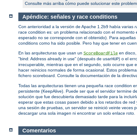
Consulte más arriba cómo puede solucionar este problem
Apéndice: señales y race conditions
Con anterioridad a la versión de Apache 1.2b9 había varias
r
race condition es: un problema relacionado con el momento 
esperado no se corresponde con el obtenido). Para aquellas a
conditions como ha sido posible. Pero hay que tener en cuent
En las arquitecturas que usan un
en disco,
ScoreBoardFile
"bind: Address already in use" (después de usar
) o el er
HUP
irrecuperable, mientras que en el segundo, solo ocurre que el 
hacer reinicios normales de forma ocasional. Estos problema
fichero scoreboard. Consulte la documentación de la directi
Todas las arquitecturas tienen una pequeña race condition e
persistente (KeepAlive). Puede ser que el servidor termine de
solución que fue descubierta demasiado tarde para la incluir
esperar que estas cosas pasen debido a los retardos de red y
una sesión de pruebas, un servidor se reinició veinte veces 
descargar una sola imagen ni encontrar un solo enlace roto.
Comentarios