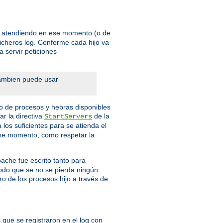
én atendiendo en ese momento (o de
ficheros log. Conforme cada hijo va
 servir peticiones
Tambien puede usar
o de procesos y hebras disponibles
r la directiva
de la
StartServers
los suficientes para se atienda el
 ese momento, como respetar la
pache fue escrito tanto para
modo que se no se pierda ningún
ro de los procesos hijo a través de
 que se registraron en el log con