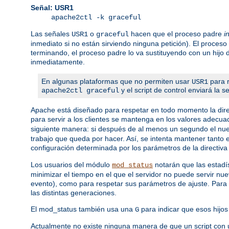
Señal: USR1
apache2ctl -k graceful
Las señales
o
hacen que el proceso padre
i
USR1
graceful
inmediato si no están sirviendo ninguna petición). El proceso
terminando, el proceso padre lo va sustituyendo con un hijo
inmediatamente.
En algunas plataformas que no permiten usar
para r
USR1
y el script de control enviará la 
apache2ctl graceful
Apache está diseñado para respetar en todo momento la dire
para servir a los clientes se mantenga en los valores adecua
siguiente manera: si después de al menos un segundo el nuev
trabajo que queda por hacer. Así, se intenta mantener tanto
configuración determinada por los parámetros de la directiv
Los usuarios del módulo
notarán que las estadís
mod_status
minimizar el tiempo en el que el servidor no puede servir nu
evento), como para respetar sus parámetros de ajuste. Para 
las distintas generaciones.
El mod_status también usa una
para indicar que esos hijos 
G
Actualmente no existe ninguna manera de que un script con 