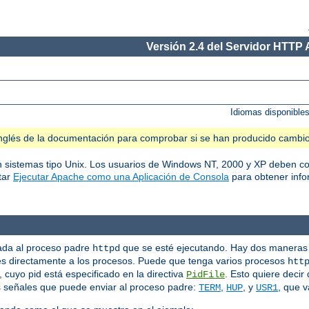
Versión 2.4 del Servidor HTTP
Idiomas disponible
n inglés de la documentación para comprobar si se han producido cambi
en sistemas tipo Unix. Los usuarios de Windows NT, 2000 y XP deben co
tar
Ejecutar Apache como una Aplicación de Consola
para obtener info
iada al proceso padre
que se esté ejecutando. Hay dos maneras 
httpd
s directamente a los procesos. Puede que tenga varios procesos
htt
cuyo pid está especificado en la directiva
. Esto quiere decir
PidFile
s señales que puede enviar al proceso padre:
,
, y
, que v
TERM
HUP
USR1