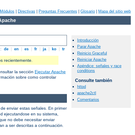
Módulos
|
Directivas
|
Preguntas Frecuentes
|
Glosario
|
Mapa del sitio web
 Apache
Introducción
Parar Apache
s:
de
|
en
|
es
|
fr
|
ja
|
ko
|
tr
Reinicio Graceful
Reiniciar Apache
os recientemente.
Apéndice: señales y race
conditions
nsultar la sección
Ejecutar Apache
rmación sobre como controlar
Consulte también
httpd
apache2ctl
Comentarios
de enviar estas señales. En primer
ejecutandose en su sistema,
pd
 que no debe necesitar enviar
an a ser descritas a continuación.