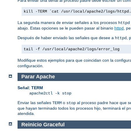
Para enviar una señal al proceso padre debe escribir un co
kill -TERM `cat /usr/local/apache2/logs/httpd
La segunda manera de enviar señales a los procesos
httpd
abajo. Estas opciones se le pueden pasar al binario
httpd
, p
Después de haber enviado las señales que desee a
, 
httpd
tail -f /usr/local/apache2/logs/error_log
Modifique estos ejemplos para que coincidan con la configura
configuración.
Parar Apache
Señal: TERM
apache2ctl -k stop
Enviar las señales
o
al proceso padre hace que se
TERM
stop
que hayan terminado todos los procesos hijo, terminará el p
atendida.
Reinicio Graceful