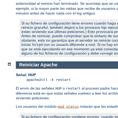
anterioridad al reinicio han terminado. Se aconseja que se 
ejemplo, si la mayor parte las visitas que recibe de usuari
minutos antes de hacer nada con el log antiguo.
Si su fichero de configuración tiene errores cuando haga e
reinicio graceful, también dejará a los procesos hijo ejec
están sirviendo sus últimas peticiones.) Esto provocará pro
Antes de reiniciar, puede comprobar que la sintaxis de s
obstante, esto no garantiza que el servidor se reinicie c
iniciar
con un usuario diferente a root. Si no hay err
httpd
que se está ejecutando en ese momento ya está conectado 
alguno de los ficheros de configuración y debe corregir es
Reiniciar Apache
Señal: HUP
apache2ctl -k restart
El envío de las señales
o
al proceso padre hace
HUP
restart
diferencia está en que estas señales vuelven a leer los archi
sirviendo peticiones.
Los usuarios del módulo
notarán que las estadí
mod_status
Si su fichero de configuración contiene errores, cuando int