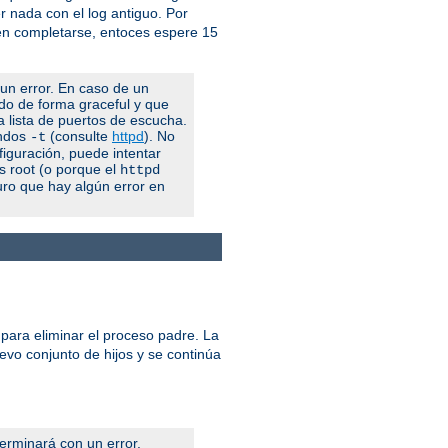
 nada con el log antiguo. Por
 en completarse, entoces espere 15
 un error. En caso de un
ndo de forma graceful y que
la lista de puertos de escucha.
andos
(consulte
httpd
). No
-t
figuración, puede intentar
es root (o porque el
httpd
uro que hay algún error en
 para eliminar el proceso padre. La
uevo conjunto de hijos y se continúa
terminará con un error.