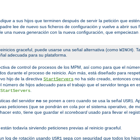
ndique
a sus hijos que terminen después de servir la petición que est
 padre lee de nuevo sus ficheros de configuración y vuelve a abrir sus 
 de una nueva
generación
con la nueva configuración, que empeciezan a
einicios graceful, puede usarse una señal alternativa (como
). 
WINCH
señal adecuada para su plataforma.
ctiva de control de procesos de los MPM, así como para que el númer
dos durante el proceso de reinicio. Aún más, está diseñado para respeta
o hijo de la directiva
no ha sido creado, entonces crea 
StartServers
 el número de hijos adecuado para el trabajo que el servidor tenga en
a
.
StartServers
ticas del servidor
no
se ponen a cero cuando se usa la señal
. A
USR1
evas peticiones (que se pondrán en cola por el sistema operativo, de 
hacer esto, tiene que guardar el
scoreboard
usado para llevar el regist
están todavía sirviendo peticiones previas al reinicio graceful.
un log de rotación usando
sepa con seguridad que todos los hijos
USR1