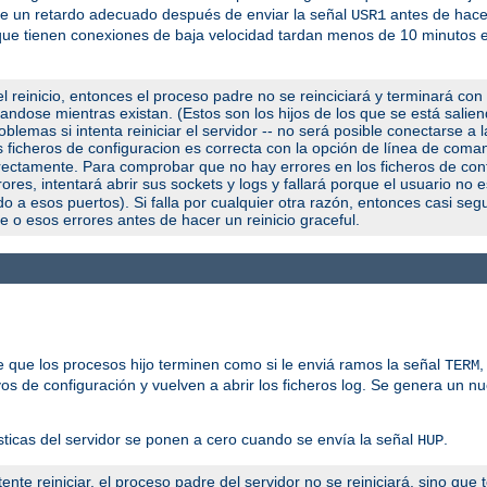
use un retardo adecuado después de enviar la señal
antes de hacer
USR1
os que tienen conexiones de baja velocidad tardan menos de 10 minutos
l reinicio, entonces el proceso padre no se reinciciará y terminará con
utandose mientras existan. (Estos son los hijos de los que se está salie
blemas si intenta reiniciar el servidor -- no será posible conectarse a 
us ficheros de configuracion es correcta con la opción de línea de com
orrectamente. Para comprobar que no hay errores en los ficheros de con
ores, intentará abrir sus sockets y logs y fallará porque el usuario no 
a esos puertos). Si falla por cualquier otra razón, entonces casi seg
e o esos errores antes de hacer un reinicio graceful.
 que los procesos hijo terminen como si le enviá ramos la señal
,
TERM
vos de configuración y vuelven a abrir los ficheros log. Se genera un n
sticas del servidor se ponen a cero cuando se envía la señal
.
HUP
ente reiniciar, el proceso padre del servidor no se reiniciará, sino que 