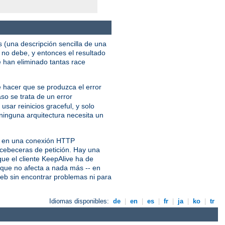
s (una descripción sencilla de una
no debe, y entonces el resultado
e han eliminado tantas race
e hacer que se produzca el error
aso se trata de un error
usar reinicios graceful, y solo
ninguna arquitectura necesita un
es en una conexión HTTP
s cebeceras de petición. Hay una
ue el cliente KeepAlive ha de
e que no afecta a nada más -- en
web sin encontrar problemas ni para
Idiomas disponibles:
de
|
en
|
es
|
fr
|
ja
|
ko
|
tr