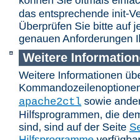
können Sie oftmals einfa
das entsprechende init-Ve
Überprüfen Sie bitte auf j
genauen Anforderungen I
Weitere Informatio
Weitere Informationen üb
Kommandozeilenoptione
sowie ande
apache2ctl
Hilfsprogrammen, die dem
sind, sind auf der Seite
Se
Hilfsprogramme
verfügbar.