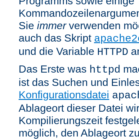
Programms sowie einige
Kommandozeilenargument
Sie
immer
verwenden möc
auch das Skript
apache2
und die Variable
am
HTTPD
Das Erste was
mac
httpd
ist das Suchen und Einle
Konfigurationsdatei
apac
Ablageort dieser Datei wi
Kompilierungszeit festgele
möglich, den Ablageort zu