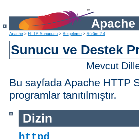
Apache 
Apache
>
HTTP Sunucusu
>
Belgeleme
>
Sürüm 2.4
Sunucu ve Destek Pr
Mevcut Dill
Bu sayfada Apache HTTP Sun
programlar tanıtılmıştır.
Dizin
httpd