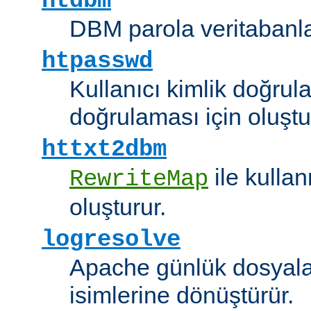
htdbm
DBM parola veritabanlar
htpasswd
Kullanıcı kimlik doğrul
doğrulaması için oluştu
httxt2dbm
ile kulla
RewriteMap
oluşturur.
logresolve
Apache günlük dosyalar
isimlerine dönüştürür.